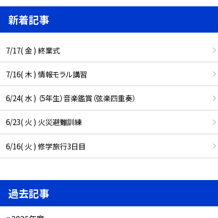
新着記事
7/17( 金 ) 終業式
7/16( 木 ) 情報モラル講習
6/24( 水 ) （5年生）音楽鑑賞（弦楽四重奏）
6/23( 火 ) 火災避難訓練
6/16( 火 ) 修学旅行3日目
過去記事