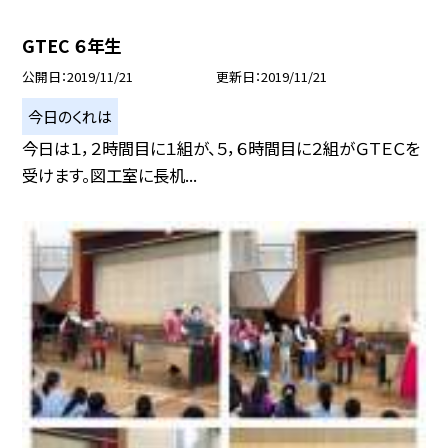
GTEC ６年生
公開日
2019/11/21
更新日
2019/11/21
今日のくれは
今日は１，２時間目に１組が、５，６時間目に２組がＧＴＥＣを
受けます。図工室に長机...