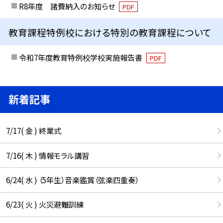
R8年度 諸費納入のお知らせ
PDF
教育課程特例校における特別の教育課程について
令和7年度教育特例校学校実施報告書
PDF
新着記事
7/17( 金 ) 終業式
7/16( 木 ) 情報モラル講習
6/24( 水 ) （5年生）音楽鑑賞（弦楽四重奏）
6/23( 火 ) 火災避難訓練