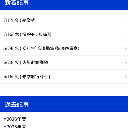
新着記事
7/17( 金 ) 終業式
7/16( 木 ) 情報モラル講習
6/24( 水 ) （5年生）音楽鑑賞（弦楽四重奏）
6/23( 火 ) 火災避難訓練
6/16( 火 ) 修学旅行3日目
過去記事
2026年度
2025年度