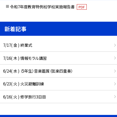
令和7年度教育特例校学校実施報告書
PDF
新着記事
7/17( 金 ) 終業式
7/16( 木 ) 情報モラル講習
6/24( 水 ) （5年生）音楽鑑賞（弦楽四重奏）
6/23( 火 ) 火災避難訓練
6/16( 火 ) 修学旅行3日目