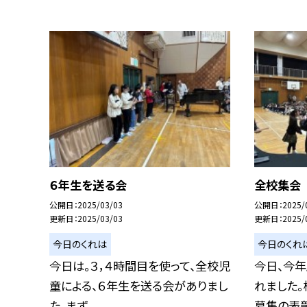
６年生を送る会
全校集会
公開日
2025/03/03
公開日
2025/
更新日
2025/03/03
更新日
2025/
今日のくれは
今日のくれ
今日は。３，４時間目を使って、全校児
今日、今
童による、６年生を送る会がありまし
れました。
た。まず、...
募集の表彰、