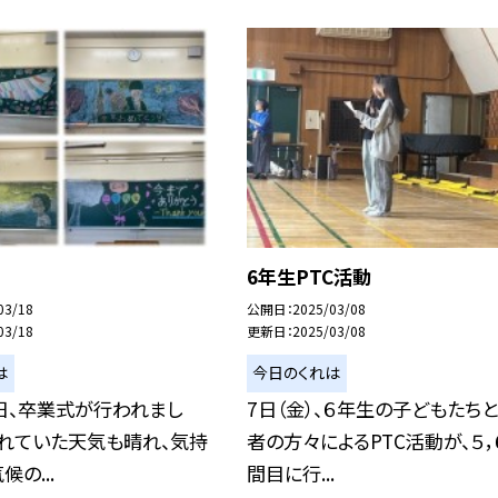
6年生PTC活動
03/18
公開日
2025/03/08
03/18
更新日
2025/03/08
は
今日のくれは
日、卒業式が行われまし
7日（金）、６年生の子どもたち
されていた天気も晴れ、気持
者の方々によるPTC活動が、５，
の...
間目に行...