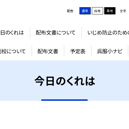
配色
通常
白地
黒地
文字
日のくれは
配布文書について
いじめ防止のため
例校について
配布文書
予定表
呉服小ナビ
今日のくれは