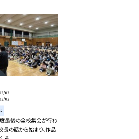
03/03
03/03
は
年度最後の全校集会が行わ
校長の話から始まり、作品
そ...