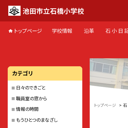
池田市立石橋小学校
トップページ
学校情報
沿革
石 小 日 
カテゴリ
日々のできごと
職員室の窓から
トップページ
>
石
情報の時間
もうひとつのまなざし