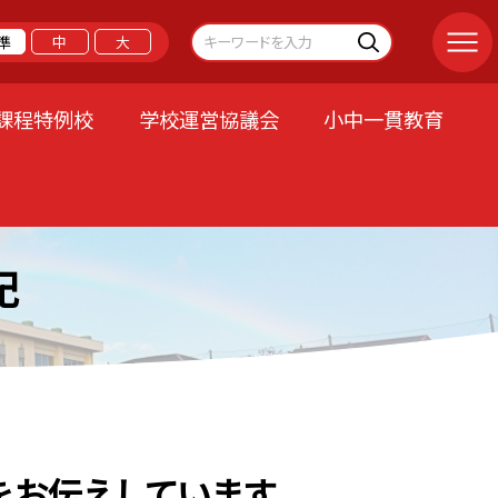
準
中
大
課程特例校
学校運営協議会
小中一貫教育
記
をお伝えしています