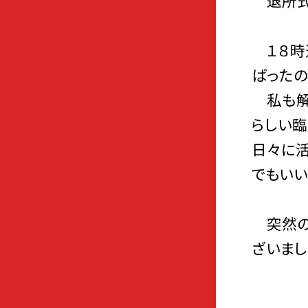
退所式
１８時
ばったの
私も解散
らしい臨
日々に活
でもいい
突然の夕
ざいまし