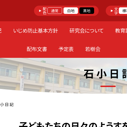
配色
文字
通常
白地
黒地
標
記
いじめ防止基本方針
研究会について
教育
配布文書
予定表
若樹会
石 小 日 
 小 日 記
子どもたちの日々のようす