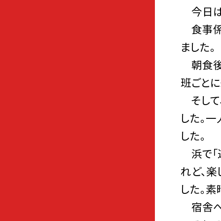
今日は
食事係
ました。
朝食後、
班ごとに
そして
した。一
した。
浜で「退
れど、楽
した。素
宿舎へ帰