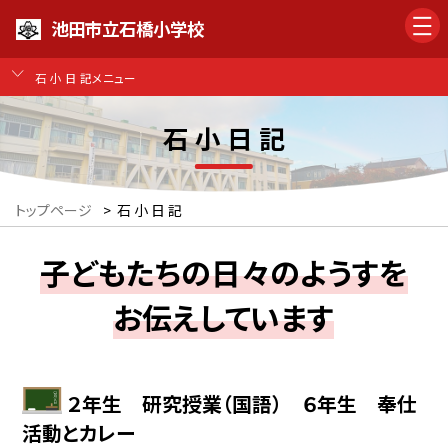
池田市立石橋小学校
石 小 日 記メニュー
石 小 日 記
トップページ
>
石 小 日 記
子どもたちの日々のようすを
お伝えしています
２年生 研究授業（国語） ６年生 奉仕
活動とカレー