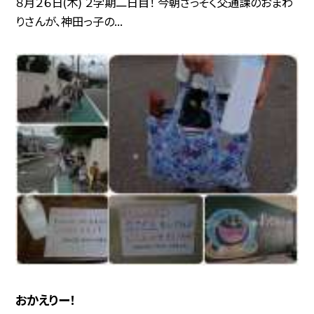
８月２６日(木) ２学期二日目！ 今朝さっそく交通課のおまわ
りさんが、神田っ子の...
おかえりー！