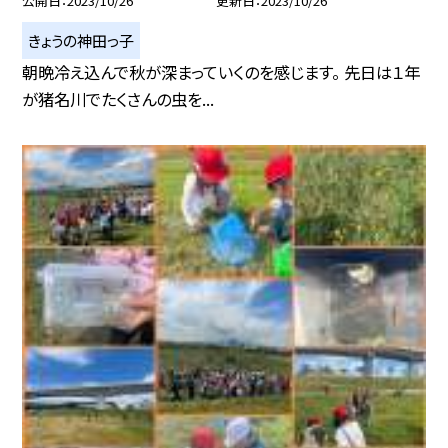
公開日
2023/10/26
更新日
2023/10/26
きょうの神田っ子
朝晩冷え込んで秋が深まっていくのを感じます。 先日は１年
が猪名川でたくさんの虫を...