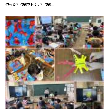
作った折り鶴を捧げ、折り鶴...