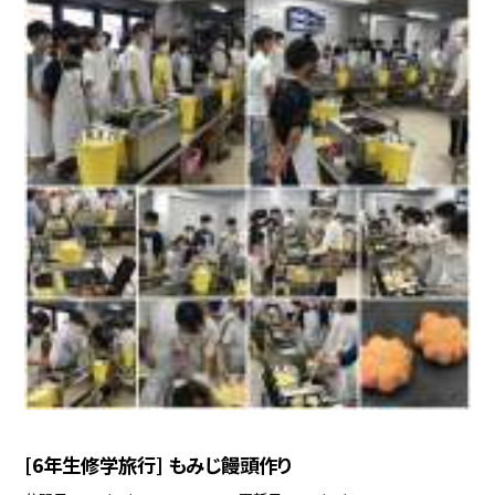
[6年生修学旅行] もみじ饅頭作り