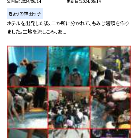
公開日
2024/06/14
更新日
2024/06/14
きょうの神田っ子
ホテルを出発した後、二か所に分かれて、もみじ饅頭を作り
ました。生地を流しこみ、あ...