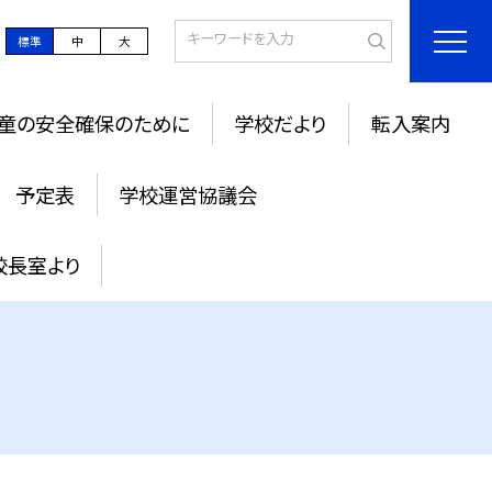
標準
中
大
童の安全確保のために
学校だより
転入案内
予定表
学校運営協議会
校長室より