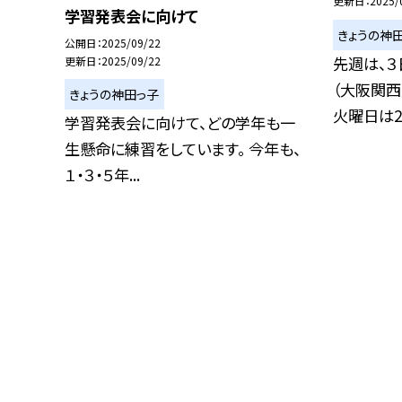
更新日
2025/
学習発表会に向けて
きょうの神
公開日
2025/09/22
先週は、３
更新日
2025/09/22
（大阪関西
きょうの神田っ子
火曜日は2年
学習発表会に向けて、どの学年も一
生懸命に練習をしています。 今年も、
１・３・５年...