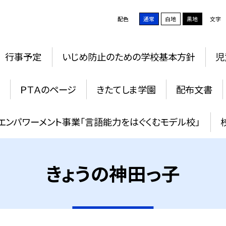
配色
通常
白地
黒地
文字
行事予定
いじめ防止のための学校基本方針
児
ＰＴＡのページ
きたてしま学園
配布文書
エンパワーメント事業「言語能力をはぐくむモデル校」
きょうの神田っ子