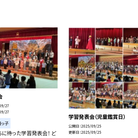
会
09/27
09/27
学習発表会（児童鑑賞日）
田っ子
公開日
2025/09/25
に待った学習発表会！ ど
更新日
2025/09/25