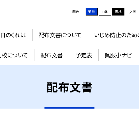
配色
通常
白地
黒地
文字
日のくれは
配布文書について
いじめ防止のため
例校について
配布文書
予定表
呉服小ナビ
配布文書