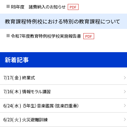
R8年度 諸費納入のお知らせ
PDF
教育課程特例校における特別の教育課程について
令和7年度教育特例校学校実施報告書
PDF
新着記事
7/17( 金 ) 終業式
7/16( 木 ) 情報モラル講習
6/24( 水 ) （5年生）音楽鑑賞（弦楽四重奏）
6/23( 火 ) 火災避難訓練