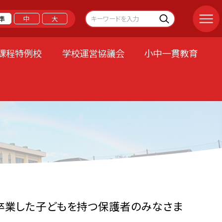
準
中
大
課程特例校
学校運営協議会
小中一貫教育
卒業した子どもを持つ保護者のみなさま