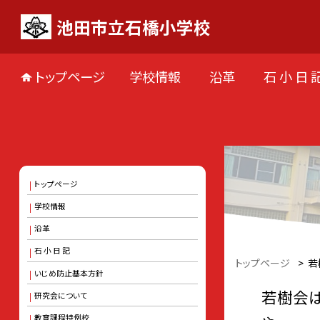
池田市立石橋小学校
トップページ
学校情報
沿革
石 小 日 
トップページ
学校情報
沿革
石 小 日 記
トップページ
>
若
いじめ防止基本方針
若樹会
研究会について
教育課程特例校