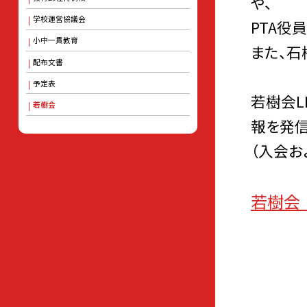
や、
学校運営協議会
PTA役
小中一貫教育
また、石
配布文書
予定表
若樹会L
若樹会
報を発信
（入会お
若樹会