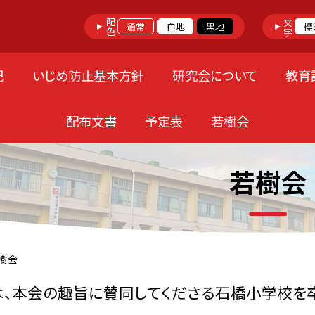
配色
文字
通常
白地
黒地
標
記
いじめ防止基本方針
研究会について
教育
配布文書
予定表
若樹会
若樹会
樹会
は、本会の趣旨に賛同してくださる石橋小学校を