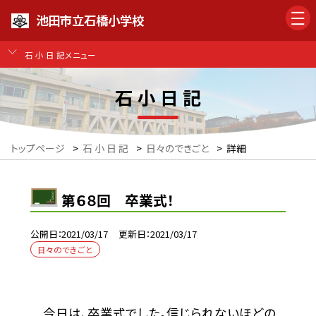
池田市立石橋小学校
石 小 日 記メニュー
石 小 日 記
トップページ
>
石 小 日 記
>
日々のできごと
>
詳細
第６８回 卒業式！
公開日
2021/03/17
更新日
2021/03/17
日々のできごと
今日は、卒業式でした。信じられないほどの