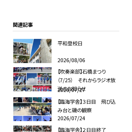
関連記事
平和登校日
2026/08/06
【吹奏楽部】石橋まつり
（7/25） それからラジオ放
送のお知らせ
2026/07/27
【臨海学舎】３日目 飛び込
み台と磯の観察
2026/07/24
【臨海学舎】２日目終了