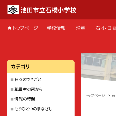
池田市立石橋小学校
トップページ
学校情報
沿革
石 小 日 
カテゴリ
日々のできごと
職員室の窓から
トップページ
>
石
情報の時間
もうひとつのまなざし