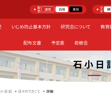
配色
文字
通常
白地
黒地
標
記
いじめ防止基本方針
研究会について
教育
配布文書
予定表
若樹会
石 小 日 
 小 日 記
>
日々のできごと
>
詳細