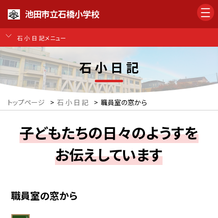
池田市立石橋小学校
石 小 日 記メニュー
石 小 日 記
トップページ
>
石 小 日 記
>
職員室の窓から
子どもたちの日々のようすを
お伝えしています
職員室の窓から