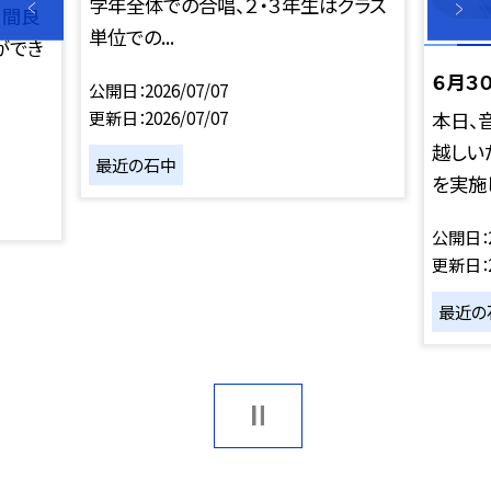
学年全体での合唱、２・３年生はクラス
日間良
単位での...
ができ
６月３
公開日
2026/07/07
更新日
2026/07/07
本日、
越しい
最近の石中
を実施し
公開日
更新日
最近の