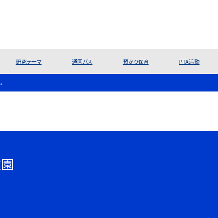
研究テーマ
通園バス
預かり保育
PTA活動
ム
稚園