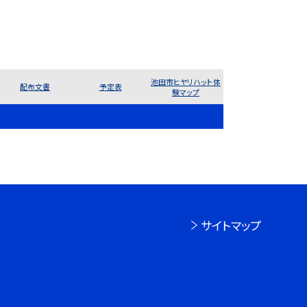
池田市ヒヤリハット体
配布文書
予定表
験マップ
サイトマップ