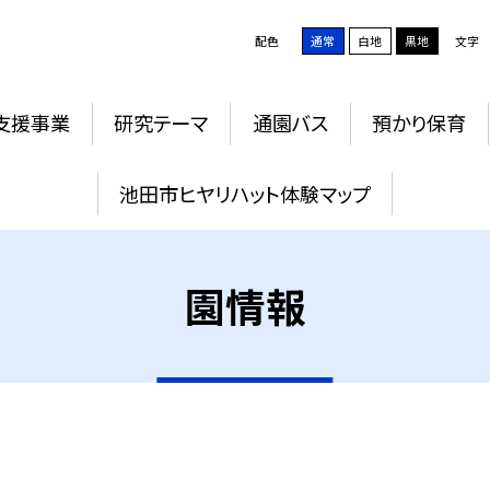
配色
通常
白地
黒地
文字
支援事業
研究テーマ
通園バス
預かり保育
池田市ヒヤリハット体験マップ
園情報