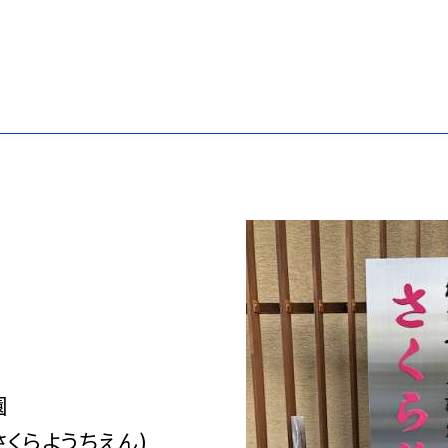
園
くらようちえん)