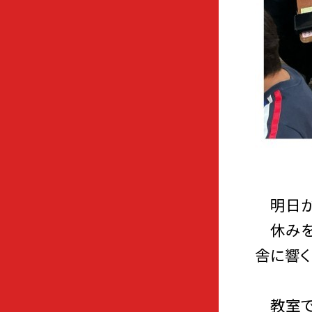
明日から
休みを
舎に響く
教室で練