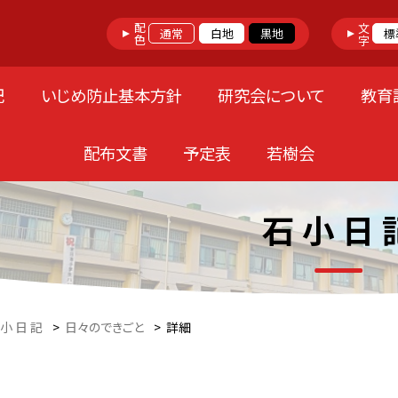
配色
文字
通常
白地
黒地
標
記
いじめ防止基本方針
研究会について
教育
配布文書
予定表
若樹会
石 小 日 
 小 日 記
>
日々のできごと
>
詳細