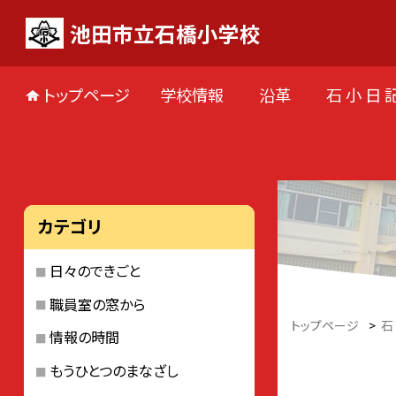
池田市立石橋小学校
トップページ
学校情報
沿革
石 小 日 
カテゴリ
日々のできごと
職員室の窓から
トップページ
>
石
情報の時間
もうひとつのまなざし