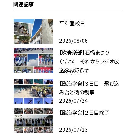
関連記事
平和登校日
2026/08/06
【吹奏楽部】石橋まつり
（7/25） それからラジオ放
送のお知らせ
2026/07/27
【臨海学舎】３日目 飛び込
み台と磯の観察
2026/07/24
【臨海学舎】２日目終了
2026/07/23