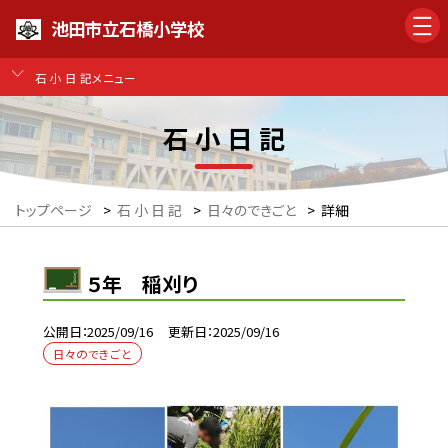
池田市立石橋小学校
石 小 日 記メニュー
石 小 日 記
トップページ
>
石 小 日 記
>
日々のできごと
>
詳細
５年 稲刈り
公開日
2025/09/16
更新日
2025/09/16
日々のできごと