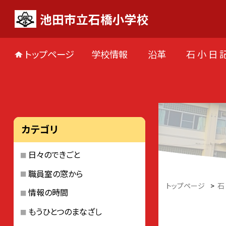
池田市立石橋小学校
トップページ
学校情報
沿革
石 小 日 
カテゴリ
日々のできごと
職員室の窓から
トップページ
>
石
情報の時間
もうひとつのまなざし