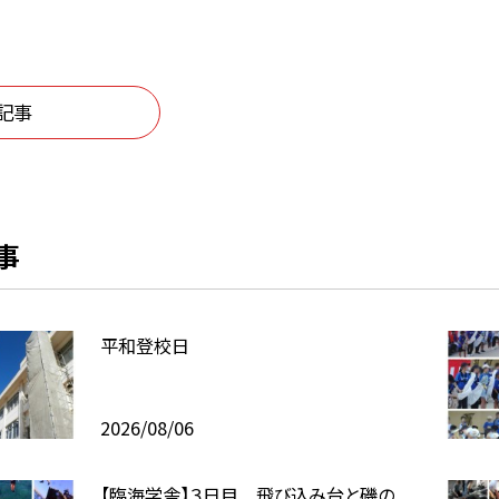
記事
事
平和登校日
2026/08/06
【臨海学舎】３日目 飛び込み台と磯の