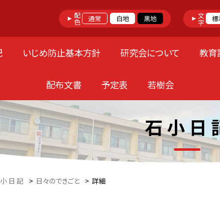
配色
文字
通常
白地
黒地
標
記
いじめ防止基本方針
研究会について
教育
配布文書
予定表
若樹会
石 小 日 
 小 日 記
>
日々のできごと
>
詳細