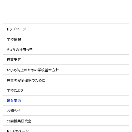
トップページ
学校情報
きょうの神田っ子
行事予定
いじめ防止のための学校基本方針
児童の安全確保のために
学校だより
転入案内
お知らせ
公開授業研究会
ＰＴＡのページ