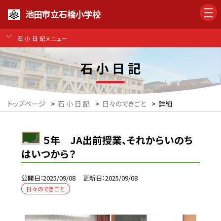
池田市立石橋小学校
石 小 日 記メニュー
石 小 日 記
トップページ
>
石 小 日 記
>
日々のできごと
>
詳細
５年 JA出前授業、それからいのち
はいつから？
公開日
2025/09/08
更新日
2025/09/08
日々のできごと