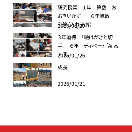
研究授業 １年 算数 お
おきいかず ６年算数
和算（入れ子算）
2026/01/29
３年道徳 「絵はがきと切
手」 ６年 ディベート「Ai vs
人間」
2026/01/26
成長
2026/01/21