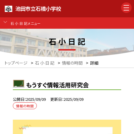
池田市立石橋小学校
石 小 日 記メニュー
石 小 日 記
トップページ
>
石 小 日 記
>
情報の時間
>
詳細
もうすぐ情報活用研究会
公開日
2025/09/09
更新日
2025/09/09
情報の時間