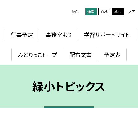
配色
通常
白地
黒地
文字
行事予定
事務室より
学習サポートサイト
みどりっこトープ
配布文書
予定表
緑小トピックス