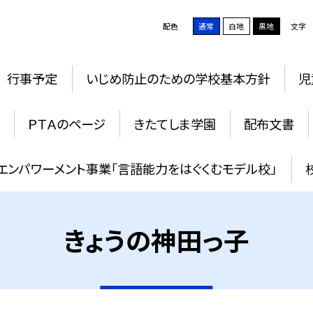
配色
通常
白地
黒地
文字
行事予定
いじめ防止のための学校基本方針
児
ＰＴＡのページ
きたてしま学園
配布文書
エンパワーメント事業「言語能力をはぐくむモデル校」
きょうの神田っ子