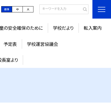
標準
中
大
童の安全確保のために
学校だより
転入案内
予定表
学校運営協議会
校長室より