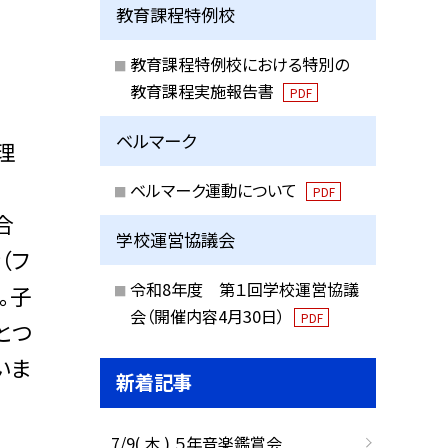
教育課程特例校
教育課程特例校における特別の
教育課程実施報告書
PDF
ベルマーク
理
ベルマーク運動について
PDF
合
学校運営協議会
（フ
令和8年度 第１回学校運営協議
。子
会（開催内容4月30日）
PDF
とつ
いま
新着記事
7/9( 木 ) ５年音楽鑑賞会