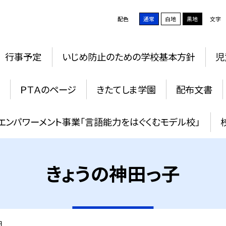
配色
通常
白地
黒地
文字
行事予定
いじめ防止のための学校基本方針
児
ＰＴＡのページ
きたてしま学園
配布文書
エンパワーメント事業「言語能力をはぐくむモデル校」
きょうの神田っ子
細