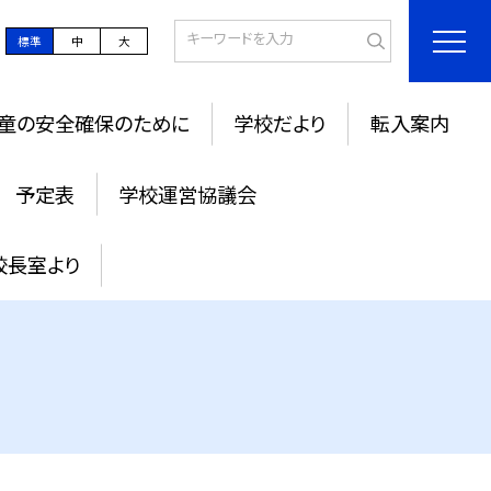
標準
中
大
童の安全確保のために
学校だより
転入案内
予定表
学校運営協議会
校長室より